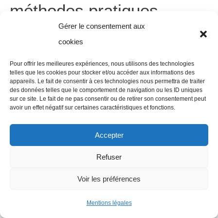
méthodes pratiques
Gérer le consentement aux
Le coût de l’assurance Tesla dépend de plusieurs
cookies
leviers. Le type de véhicule, l’âge et l’expérience du
Pour offrir les meilleures expériences, nous utilisons des technologies
conducteur, et le lieu de stationnement jouent un rôle
telles que les cookies pour stocker et/ou accéder aux informations des
appareils. Le fait de consentir à ces technologies nous permettra de traiter
majeur dans la tarification. Les conducteurs qui
des données telles que le comportement de navigation ou les ID uniques
utilisent la Tesla de manière professionnelle peuvent
sur ce site. Le fait de ne pas consentir ou de retirer son consentement peut
avoir un effet négatif sur certaines caractéristiques et fonctions.
bénéficier de tarifs différents, notamment en raison
d’un usage élevé et d’un risque accru de sinistres. Le
Accepter
kilométrage annuel influence aussi le tarif: un véhicule
Refuser
peu utilisé peut bénéficier d’un coût moindre. Par
ailleurs, le niveau de franchise choisie agit directement
Voir les préférences
sur la prime annuelle; une franchise plus élevée peut
Mentions légales
réduire le coût, mais elle augmente les coûts en cas de