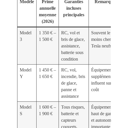
Modèle
Prime
Garanties
Remarques
annuelle
incluses
moyenne
principales
(2026)
Model
1 350 € –
RC, vol et
Souvent le
3
1 500 €
bris de glace,
moins cher des
assistance,
Tesla neufs
batterie sous
condition
Model
1 450 € –
RC, vol,
Équipements
Y
1 650 €
incendie, bris
supplémentaires
de glace,
influent sur le
panne et
coût
assistance
Model
1 600 € –
Tous risques,
Équipements
S
1 900 €
batterie et
haut de gamme
capteurs
et autonomie
couverts,
importante