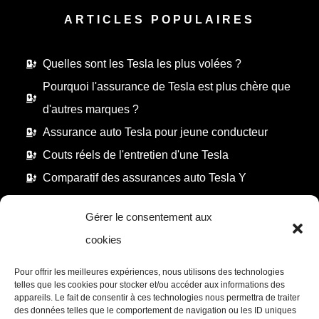
ARTICLES POPULAIRES
Quelles sont les Tesla les plus volées ?
Pourquoi l'assurance de Tesla est plus chère que
d'autres marques ?
Assurance auto Tesla pour jeune conducteur
Couts réels de l'entretien d'une Tesla
Comparatif des assurances auto Tesla Y
Gérer le consentement aux
cookies
INFORMATIONS
Pour offrir les meilleures expériences, nous utilisons des technologies
telles que les cookies pour stocker et/ou accéder aux informations des
Mentions légales
appareils. Le fait de consentir à ces technologies nous permettra de traiter
des données telles que le comportement de navigation ou les ID uniques
Politique de